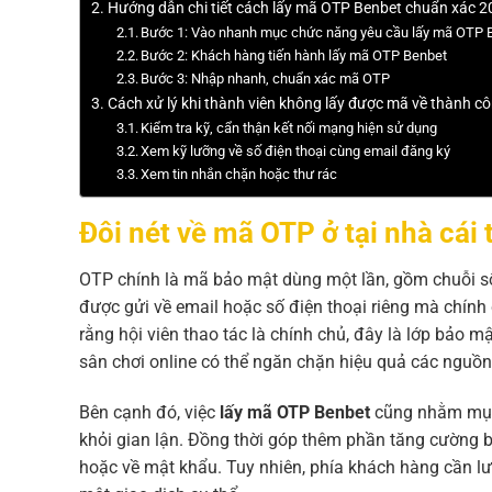
Hướng dẫn chi tiết cách lấy mã OTP Benbet chuẩn xác 
Bước 1: Vào nhanh mục chức năng yêu cầu lấy mã OTP 
Bước 2: Khách hàng tiến hành lấy mã OTP Benbet
Bước 3: Nhập nhanh, chuẩn xác mã OTP
Cách xử lý khi thành viên không lấy được mã về thành c
Kiểm tra kỹ, cẩn thận kết nối mạng hiện sử dụng
Xem kỹ lưỡng về số điện thoại cùng email đăng ký
Xem tin nhắn chặn hoặc thư rác
Đôi nét về mã OTP ở tại nhà cái
OTP chính là mã bảo mật dùng một lần, gồm chuỗi số
được gửi về email hoặc số điện thoại riêng mà chín
rằng hội viên thao tác là chính chủ, đây là lớp bảo 
sân chơi online có thể ngăn chặn hiệu quả các nguồn 
Bên cạnh đó, việc
lấy mã OTP Benbet
cũng nhằm mục t
khỏi gian lận. Đồng thời góp thêm phần tăng cường bả
hoặc về mật khẩu. Tuy nhiên, phía khách hàng cần lư