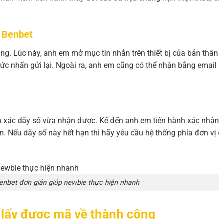
P Benbet
ng. Lúc này, anh em mở mục tin nhắn trên thiết bị của bản thâ
tức nhấn gửi lại. Ngoài ra, anh em cũng có thể nhận bằng email
h xác dãy số vừa nhận được. Kế đến anh em tiến hành xác nhận
n. Nếu dãy số này hết hạn thì hãy yêu cầu hệ thống phía đơn vị g
enbet đơn giản giúp newbie thực hiện nhanh
g lấy được mã về thành công