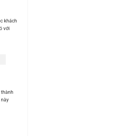
ộc khách
ó với
 thành
 này