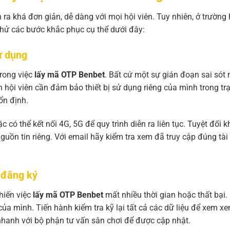
n ra khá đơn giản, dễ dàng với mọi hội viên. Tuy nhiên, ở trường
thử các bước khắc phục cụ thể dưới đây:
ử dụng
trong việc
lấy mã OTP Benbet
. Bất cứ một sự gián đoạn sai sót
n hội viên cần đảm bảo thiết bị sử dụng riêng của mình trong tr
ổn định.
c có thể kết nối 4G, 5G để quy trình diễn ra liên tục. Tuyệt đối 
n tin riêng. Với email hãy kiểm tra xem đã truy cập đúng tài
 đăng ký
hiến việc
lấy mã OTP Benbet
mất nhiều thời gian hoặc thất bại.
của mình. Tiến hành kiểm tra kỹ lại tất cả các dữ liệu để xem x
 nhanh với bộ phận tư vấn sân chơi để được cập nhật.