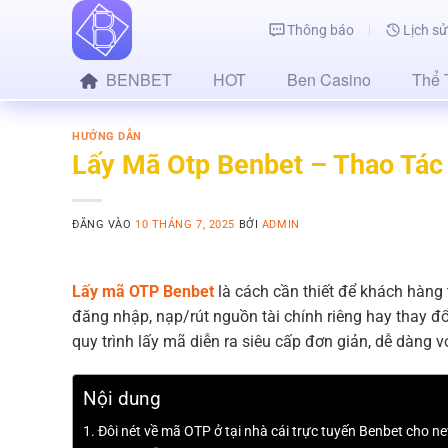
Bỏ
Thông báo
Lịch sử
qua
nội
BENBET
HOT
Ben Casino
Thể 
dung
HƯỚNG DẪN
Lấy Mã Otp Benbet – Thao Tác
ĐĂNG VÀO
10 THÁNG 7, 2025
BỞI
ADMIN
Lấy mã OTP Benbet
là cách cần thiết để khách hàng 
đăng nhập, nạp/rút nguồn tài chính riêng hay thay đổi
quy trình lấy mã diễn ra siêu cấp đơn giản, dễ dàng 
Nội dung
Đôi nét về mã OTP ở tại nhà cái trực tuyến Benbet cho n