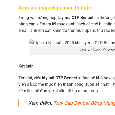
Xem tin nhắn chặn hoặc thư rác
Trong vài trường hợp,
lấy mã OTP Benbet
sẽ thường h
hàng cần kiểm tra kỹ mục danh sách các số bị chặn h
email, anh em cần kiểm tra thư mục Spam, thư rác h
Tips xử lý chuẩn 202
Kết luận
Tóm lại, việc
lấy mã OTP Benbet
không hề khó hay quá
viên đã có thể thực hiện thành công, suôn sẻ nhất. 
kèm liên hệ đơn vị khi cần hỗ trợ quan trọng.
Xem thêm:
Truy Cập Benbet Bằng Mạn