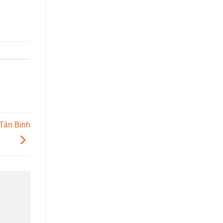
 Tân Binh