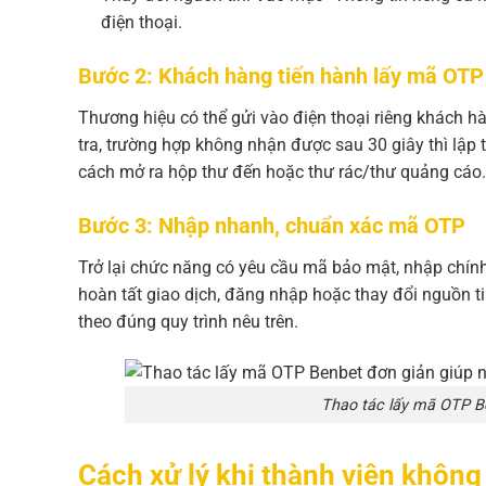
điện thoại.
Bước 2: Khách hàng tiến hành lấy mã OT
Thương hiệu có thể gửi vào điện thoại riêng khách hà
tra, trường hợp không nhận được sau 30 giây thì lập 
cách mở ra hộp thư đến hoặc thư rác/thư quảng cáo.
Bước 3: Nhập nhanh, chuẩn xác mã OTP
Trở lại chức năng có yêu cầu mã bảo mật, nhập chín
hoàn tất giao dịch, đăng nhập hoặc thay đổi nguồn ti
theo đúng quy trình nêu trên.
Thao tác lấy mã OTP B
Cách xử lý khi thành viên khôn