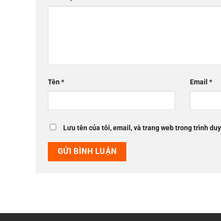
Tên
*
Email
*
Lưu tên của tôi, email, và trang web trong trình duy