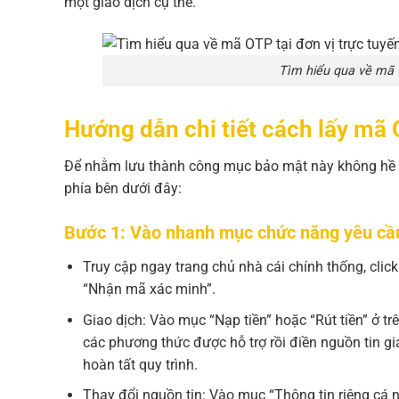
một giao dịch cụ thể.
Tìm hiểu qua về mã O
Hướng dẫn chi tiết cách lấy mã
Để nhằm lưu thành công mục bảo mật này không hề khó
phía bên dưới đây:
Bước 1: Vào nhanh mục chức năng yêu cầ
Truy cập ngay trang chủ nhà cái chính thống, cli
“Nhận mã xác minh”.
Giao dịch: Vào mục “Nạp tiền” hoặc “Rút tiền” ở tr
các phương thức được hỗ trợ rồi điền nguồn tin g
hoàn tất quy trình.
Thay đổi nguồn tin: Vào mục “Thông tin riêng cá n