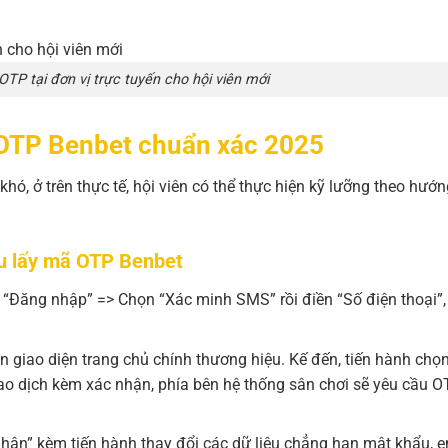
TP tại đơn vị trực tuyến cho hội viên mới
 OTP Benbet chuẩn xác 2025
, ở trên thực tế, hội viên có thể thực hiện kỹ lưỡng theo hướ
u lấy mã OTP Benbet
ck “Đăng nhập” => Chọn “Xác minh SMS” rồi điền “Số điện thoại”
ên giao diện trang chủ chính thương hiệu. Kế đến, tiến hành chọn
iao dịch kèm xác nhận, phía bên hệ thống sân chơi sẽ yêu cầu 
hân” kèm tiến hành thay đổi các dữ liệu chẳng hạn mật khẩu, e