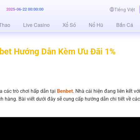
Tiếng Việt
2025-06-22
00
:
00
:
00
Thao
Live Casino
Xổ Số
Nổ Hũ
Bắn Cá
nbet Hướng Dẫn Kèm Ưu Đãi 1%
a các trò chơi hấp dẫn tại
Benbet
. Nhà cái hiện đang liên kết với
ch hàng. Bài viết dưới đây sẽ cung cấp hướng dẫn chi tiết về cá