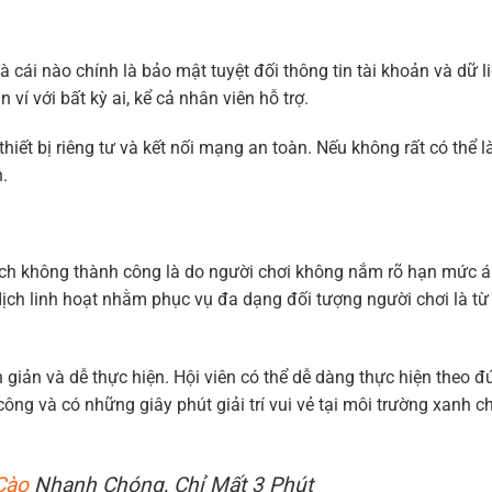
à cái nào chính là bảo mật tuyệt đối thông tin tài khoản và dữ l
í với bất kỳ ai, kể cả nhân viên hỗ trợ.
thiết bị riêng tư và kết nối mạng an toàn. Nếu không rất có thể l
h.
ịch không thành công là do người chơi không nắm rõ hạn mức 
ịch linh hoạt nhằm phục vụ đa dạng đối tượng người chơi là t
giản và dễ thực hiện. Hội viên có thể dễ dàng thực hiện theo 
ông và có những giây phút giải trí vui vẻ tại môi trường xanh c
Cào
Nhanh Chóng, Chỉ Mất 3 Phút