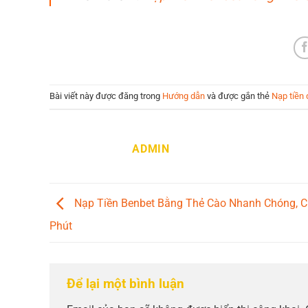
Bài viết này được đăng trong
Hướng dẫn
và được gắn thẻ
Nạp tiền 
ADMIN
Nạp Tiền Benbet Bằng Thẻ Cào Nhanh Chóng, C
Phút
Để lại một bình luận