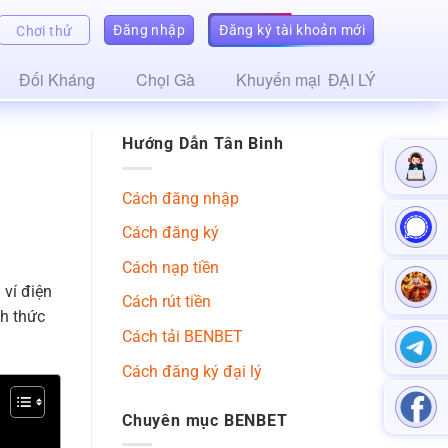
Đăng nhập
Đăng ký tài khoản mới
Chơi thử
Đối Kháng
Chọi Gà
Khuyến mại
ĐẠI LÝ
Hướng Dẫn Tân Binh
Cách đăng nhập
Cách đăng ký
Cách nạp tiền
 ví điện
Cách rút tiền
ch thức
Cách tải BENBET
Cách đăng ký đại lý
Chuyên mục BENBET