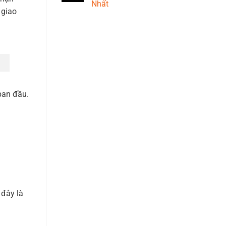
Lý
Nhất
Hướng
Tưởng
 giao
Dẫn
Đáng
Không
Chi
Để
có
Tiết
Thử
bình
Cách
Sức
luận
Thức
ở
Nạp
Tải
Tiền
App
BENBET
BENBET
Đơn
–
Giản
Quy
2025
Trình
Tải
Nhanh,
ban đầu.
An
Toàn
Nhất
 đây là