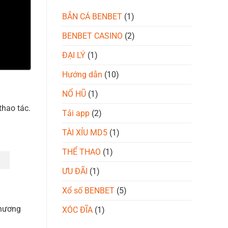
BẮN CÁ BENBET
(1)
BENBET CASINO
(2)
ĐẠI LÝ
(1)
Hướng dẫn
(10)
NỔ HŨ
(1)
thao tác.
Tải app
(2)
TÀI XỈU MD5
(1)
THỂ THAO
(1)
ƯU ĐÃI
(1)
Xổ số BENBET
(5)
phương
XÓC ĐĨA
(1)