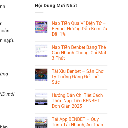
Nội Dung Mới Nhất
anh
Nạp Tiền Qua Ví Điện Tử –
in
Benbet Hướng Dẫn Kèm Ưu
khoản.
Đãi 1%
n nạp).
Không
có
Nạp Tiền Benbet Bằng Thẻ
bình
luận
Cào Nhanh Chóng, Chỉ Mất
ở
3 Phút
Nạp
Tiền
Không
Qua
có
Ví
Tài Xỉu Benbet – Sân Chơi
bình
 ứng
Điện
luận
Lý Tưởng Đáng Để Thử
Tử
ở
–
Sức
Nạp
Benbet
Tiền
Hướng
Không
Benbet
Dẫn
có
VNĐ mỗi
Bằng
Hướng Dẫn Chi Tiết Cách
Kèm
bình
Thẻ
Ưu
luận
Thức Nạp Tiền BENBET
Cào
ở
Đãi
Nhanh
Đơn Giản 2025
Tài
1%
Chóng,
Xỉu
Chỉ
Không
Benbet
Mất
có
–
Tải App BENBET – Quy
3
bình
Sân
Phút
luận
Trình Tải Nhanh, An Toàn
Chơi
nhận
ở