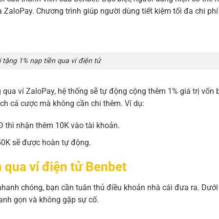
 ZaloPay. Chương trình giúp người dùng tiết kiệm tối đa chi phí
 tặng 1% nạp tiền qua ví điện tử
g qua ví ZaloPay, hệ thống sẽ tự động cộng thêm 1% giá trị vốn 
ách cá cược mà không cần chi thêm. Ví dụ:
Đ thì nhận thêm 10K vào tài khoản.
50K sẽ được hoàn tự động.
n qua ví điện tử Benbet
nhanh chóng, bạn cần tuân thủ điều khoản nhà cái đưa ra. Dưới
hanh gọn và không gặp sự cố.