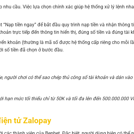
nhu cầu. Việc lựa chọn chính xác giúp hệ thống xử lý lệnh nh
t “Nạp tiền ngay” để bắt đầu quy trình nạp tiền và nhận thông t
oản trực tiếp đến thông tin hiển thị, đúng số tiền và đúng tài 
ển khoản (thường là mã số được hệ thống cấp riêng cho mỗi lầ
ới số tiền đã chọn ở bước đầu.
, người chơi có thể sao chép thủ công số tài khoản và dán vào
ới hạn mức tối thiểu chỉ từ 50K và tối đa lên đến 500.000.000 
điện tử Zalopay
ới các thành viên của Benbet. Đặc biệt, người dùng hiện có thể 