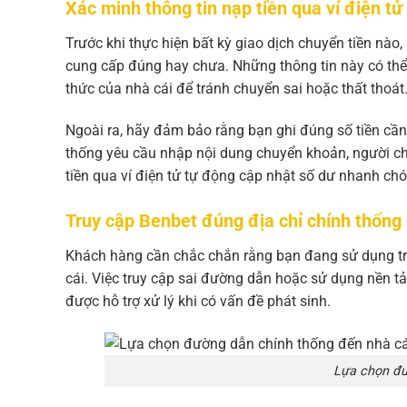
Xác minh thông tin nạp tiền qua ví điện tử
Trước khi thực hiện bất kỳ giao dịch chuyển tiền nào
cung cấp đúng hay chưa. Những thông tin này có thể 
thức của nhà cái để tránh chuyển sai hoặc thất thoát
Ngoài ra, hãy đảm bảo rằng bạn ghi đúng số tiền cần 
thống yêu cầu nhập nội dung chuyển khoản, người c
tiền qua ví điện tử tự động cập nhật số dư nhanh ch
Truy cập Benbet đúng địa chỉ chính thống
Khách hàng cần chắc chắn rằng bạn đang sử dụng tr
cái. Việc truy cập sai đường dẫn hoặc sử dụng nền tả
được hỗ trợ xử lý khi có vấn đề phát sinh.
Lựa chọn đư