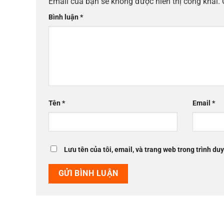
Email của bạn sẽ không được hiển thị công khai.
Bình luận
*
Tên
*
Email
*
Lưu tên của tôi, email, và trang web trong trình duy