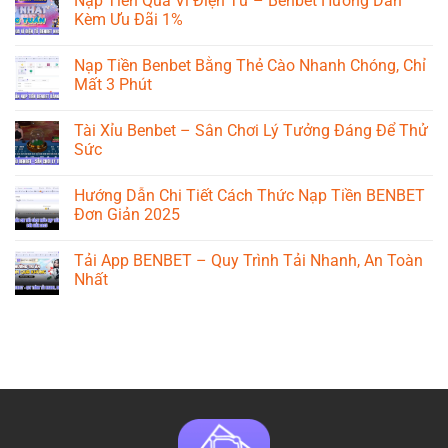
Nạp Tiền Qua Ví Điện Tử – Benbet Hướng Dẫn
Kèm Ưu Đãi 1%
Không
có
Nạp Tiền Benbet Bằng Thẻ Cào Nhanh Chóng, Chỉ
bình
luận
Mất 3 Phút
ở
Nạp
Không
Tiền
có
Tài Xỉu Benbet – Sân Chơi Lý Tưởng Đáng Để Thử
Qua
bình
Ví
luận
Sức
Điện
ở
Tử
Nạp
Không
–
Tiền
có
Hướng Dẫn Chi Tiết Cách Thức Nạp Tiền BENBET
Benbet
Benbet
bình
Hướng
Bằng
luận
Đơn Giản 2025
Dẫn
Thẻ
ở
Kèm
Cào
Tài
Không
Ưu
Nhanh
Xỉu
có
Tải App BENBET – Quy Trình Tải Nhanh, An Toàn
Đãi
Chóng,
Benbet
bình
1%
Chỉ
–
luận
Nhất
Mất
Sân
ở
3
Chơi
Hướng
Không
Phút
Lý
Dẫn
có
Tưởng
Chi
bình
Đáng
Tiết
luận
Để
Cách
ở
Thử
Thức
Tải
Sức
Nạp
App
Tiền
BENBET
BENBET
–
Đơn
Quy
Giản
Trình
2025
Tải