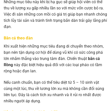
Những mục tiêu này khi bị hạ gục sẽ giúp hội viên có thể
thu về lượng xu gấp nhiều lần so với mức vốn cược bỏ ra.
Việc đi săn những con mồi có giá trị giúp bạn nhanh chóng
tích lũy tài sản và tránh tình trạng bắn dàn trải gây lãng phí
đạn.
Bắn cá theo đàn
Khi xuất hiện những mục tiêu đang di chuyển theo nhóm,
bạn nên tận dụng cơ hội để dùng vũ khí có sức công phá
lớn nhắm thẳng vào trung tâm đàn. Chiến thuật
bắn cá
Rồng
này đặc biệt hiệu quả đối với các loại pháo có tầm
rộng hoặc đạn lan.
Nếu canh chuẩn, bạn có thể tiêu diệt từ 5 – 10 sinh vật
cùng một lúc, thu về lương lớn xu mà không cần đổi súng
liên tục. Đây là cách tích xu nhanh và ít rủi ro nhất được
nhiều người áp dụng.