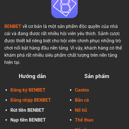
Nhanh,
An
Toàn
Nhất
BENBET
về cơ bản là một sản phẩm độc quyền của nhà
cái và đang được rất nhiều hội viên yêu thích. Sảnh cược
được thiết kế riêng biệt cho hội viên chinh phục những trò
chơi nổi bật hàng đầu nền tảng. Vì vậy, khách hàng có thể
khám phá rất nhiều siêu phẩm chất lượng trên nền tảng
hiện tại.
Hướng dẫn
Sản phẩm
Đăng ký BENBET
Casino
Đăng nhập BENBET
Bắn cá
Rút tiền BENBET
Nổ hũ
Nạp tiền BENBET
Thể thao