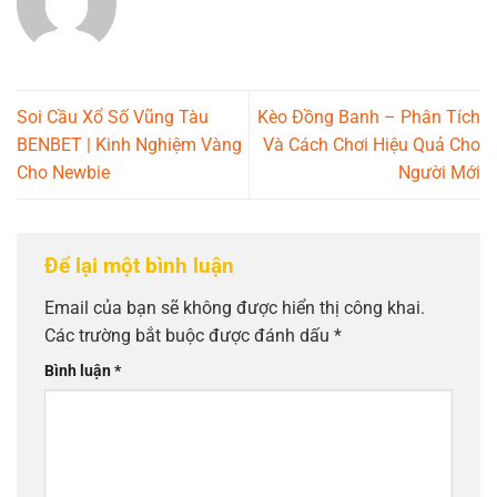
Soi Cầu Xổ Số Vũng Tàu
Kèo Đồng Banh – Phân Tích
BENBET | Kinh Nghiệm Vàng
Và Cách Chơi Hiệu Quả Cho
Cho Newbie
Người Mới
Để lại một bình luận
Email của bạn sẽ không được hiển thị công khai.
Các trường bắt buộc được đánh dấu
*
Bình luận
*