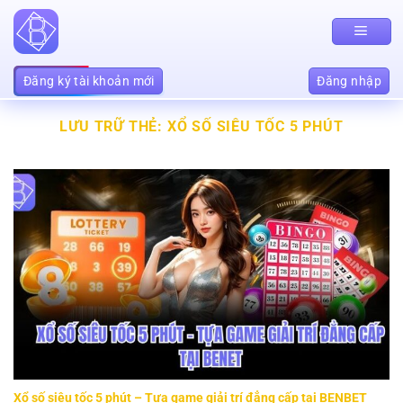
Bỏ
qua
nội
dung
Đăng ký tài khoản mới
Đăng nhập
LƯU TRỮ THẺ:
XỔ SỐ SIÊU TỐC 5 PHÚT
Xổ số siêu tốc 5 phút – Tựa game giải trí đẳng cấp tại BENBET