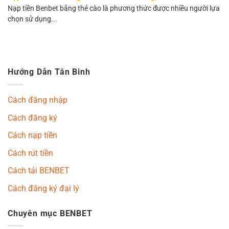
Nạp tiền Benbet bằng thẻ cào là phương thức được nhiều người lựa
chọn sử dụng...
Hướng Dẫn Tân Binh
Cách đăng nhập
Cách đăng ký
Cách nạp tiền
Cách rút tiền
Cách tải BENBET
Cách đăng ký đại lý
Chuyên mục BENBET